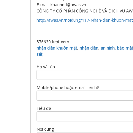
E-mail: khanhnd@awas.vn
CÔNG TY CỔ PHẦN CÔNG NGHỆ VÀ DỊCH VỤ AW
http://awas.vn/noidung/117-Nhan-dien-khuon-mat
576630
lượt xem
nhận diện khuôn mặt
,
nhận diện
,
an ninh
,
bảo mậ
sát
,
Họ và tên
Mobile/phone hoặc email liên hệ
Tiêu đề
Nội dung: