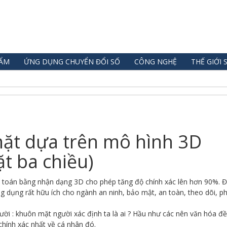
HẨM
ỨNG DỤNG CHUYỂN ĐỔI SỐ
CÔNG NGHỆ
THẾ GIỚI 
ặt dựa trên mô hình 3D
t ba chiều)
huật toán bằng nhận dạng 3D cho phép tăng độ chính xác lên hơn 90%. Đ
 dụng rất hữu ích cho ngành an ninh, bảo mật, an toàn, theo dõi, p
ời : khuôn mặt người xác định ta là ai ? Hầu như các nên văn hóa đ
chính xác nhất về cá nhân đó.