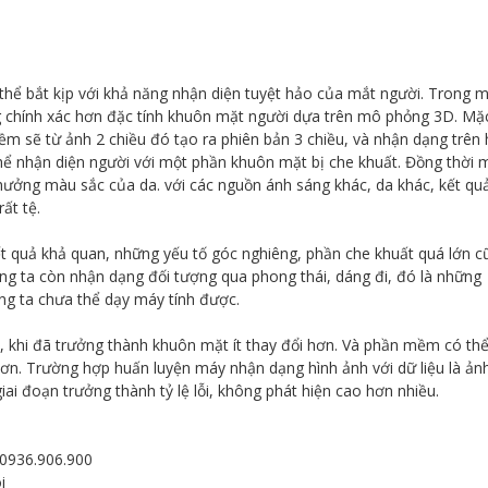
thể bắt kịp với khả năng nhận diện tuyệt hảo của mắt người. Trong 
 chính xác hơn đặc tính khuôn mặt người dựa trên mô phỏng 3D. Mặ
ềm sẽ từ ảnh 2 chiều đó tạo ra phiên bản 3 chiều, và nhận dạng trên 
thể nhận diện người với một phần khuôn mặt bị che khuất. Đồng thời 
hưởng màu sắc của da. với các nguồn ánh sáng khác, da khác, kết qu
ất tệ.
 quả khả quan, những yếu tố góc nghiêng, phần che khuất quá lớn c
g ta còn nhận dạng đối tượng qua phong thái, dáng đi, đó là những
ng ta chưa thể dạy máy tính được.
h, khi đã trưởng thành khuôn mặt ít thay đổi hơn. Và phần mềm có th
ơn. Trường hợp huấn luyện máy nhận dạng hình ảnh với dữ liệu là ảnh
giai đoạn trưởng thành tỷ lệ lỗi, không phát hiện cao hơn nhiều.
 0936.906.900
i