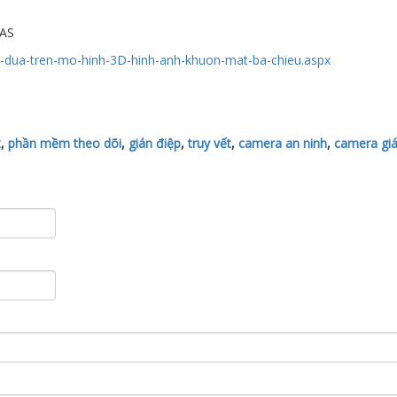
AS
-dua-tren-mo-hinh-3D-hinh-anh-khuon-mat-ba-chieu.aspx
t
,
phần mềm theo dõi
,
gián điệp
,
truy vết
,
camera an ninh
,
camera gi