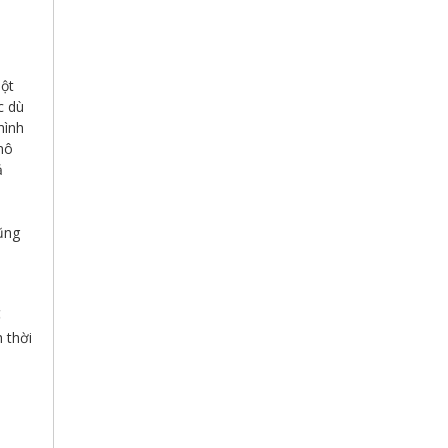
một
c dù
hình
mô
ả
ũng
ể
 thời