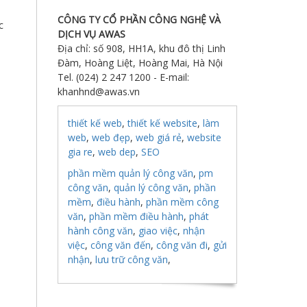
CÔNG TY CỔ PHẦN CÔNG NGHỆ VÀ
c
DỊCH VỤ AWAS
Địa chỉ: số 908, HH1A, khu đô thị Linh
Đàm, Hoàng Liệt, Hoàng Mai, Hà Nội
Tel. (024) 2 247 1200 - E-mail:
khanhnd@awas.vn
thiết kế web
,
thiết kế website
,
làm
web
,
web đẹp
,
web giá rẻ
,
website
gia re
,
web dep
,
SEO
phần mềm quản lý công văn
,
pm
công văn
,
quản lý công văn
,
phần
mềm
,
điều hành
,
phần mềm công
văn
,
phần mềm điều hành
,
phát
hành công văn
,
giao việc
,
nhận
việc
,
công văn đến
,
công văn đi
,
gửi
nhận
,
lưu trữ công văn
,